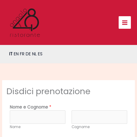
Vai
al
contenuto
IT
EN
FR
DE
NL
ES
Disdici prenotazione
Nome e Cognome
*
Nome
Cognome